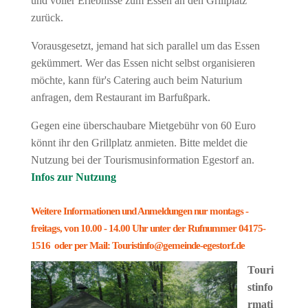
und voller Erlebnisse zum Essen an den Grillplatz
zurück.
Vorausgesetzt, jemand hat sich parallel um das Essen
gekümmert. Wer das Essen nicht selbst organisieren
möchte, kann für's Catering auch beim Naturium
anfragen, dem Restaurant im Barfußpark.
Gegen eine überschaubare Mietgebühr von 60 Euro
könnt ihr den Grillplatz anmieten. Bitte meldet die
Nutzung bei der Tourismusinformation Egestorf an.
Infos zur Nutzung
Weitere Informationen und Anmeldungen nur montags -
freitags, von 10.00 - 14.00 Uhr unter der Rufnummer 04175-
1516 oder per Mail: Touristinfo@gemeinde-egestorf.de
Touri
stinfo
rmati