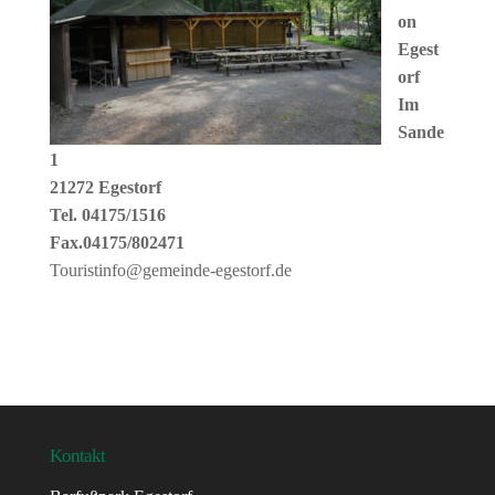
on
Egest
orf
Im
Sande
1
21272 Egestorf
Tel. 04175/1516
Fax.04175/802471
Touristinfo@gemeinde-egestorf.de
Kontakt