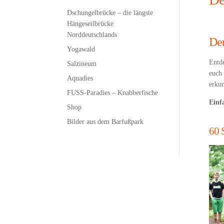
Dschungelbrücke – die längste
Hängeseilbrücke
Norddeutschlands
Der
Yogawald
Entde
Salzineum
euch 
Aquadies
erku
FUSS-Paradies – Knabberfische
Einf
Shop
Bilder aus dem Barfußpark
60 