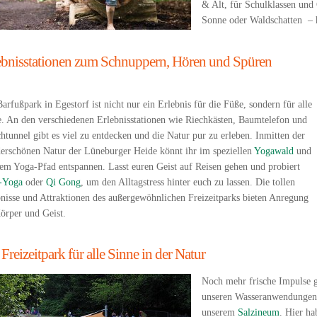
& Alt, für Schulklassen und
Sonne oder Waldschatten – hi
ebnisstationen zum Schnuppern, Hören und Spüren
arfußpark in Egestorf ist nicht nur ein Erlebnis für die Füße, sondern für alle
. An den verschiedenen Erlebnisstationen wie Riechkästen, Baumtelefon und
htunnel gibt es viel zu entdecken und die Natur pur zu erleben. Inmitten der
erschönen Natur der Lüneburger Heide könnt ihr im speziellen
Yogawald
und
em Yoga-Pfad entspannen. Lasst euren Geist auf Reisen gehen und probiert
-Yoga
oder
Qi Gong
, um den Alltagstress hinter euch zu lassen. Die tollen
nisse und Attraktionen des außergewöhnlichen Freizeitparks bieten Anregung
örper und Geist.
Freizeitpark für alle Sinne in der Natur
Noch mehr frische Impulse 
unseren Wasseranwendungen n
unserem
Salzineum
. Hier ha