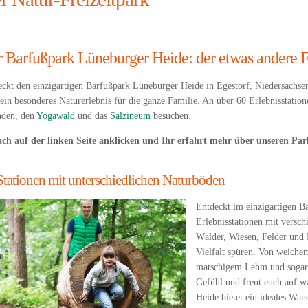
 Barfußpark Lüneburger Heide: der etwas andere F
ckt den einzigartigen Barfußpark Lüneburger Heide in Egestorf, Niedersachse
ein besonderes Naturerlebnis für die ganze Familie. An über 60 Erlebnisstatio
nden, den
Yogawald
und das
Salzineum
besuchen.
ach auf der linken Seite anklicken und Ihr erfahrt mehr über unseren Par
Stationen mit unterschiedlichen Naturböden
Entdeckt im einzigartigen Ba
Erlebnisstationen mit versc
Wälder, Wiesen, Felder und B
Vielfalt spüren. Von weichem
matschigem Lehm und sogar G
Gefühl und freut euch auf 
Heide bietet ein ideales Wan