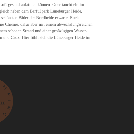
n Luft gesund aufatmen können. Oder taucht ein im
gleich neben dem Barfußpark Lüneburger Heide,
r schönsten Bäder der Nordheide erwartet Euch
ohne Chemie, dafür aber mit einem abwechslungsreichen
em schönen Strand und einer großzügigen Wasser-
in und Groß. Hier fühlt sich die Lüneburger Heide im