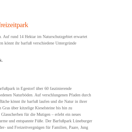
reizeitpark
n. Auf rund 14 Hektar im Naturschutzgebiet erwartet
nen könnt ihr barfuß verschiedene Untergründe
k.
rfußpark in Egestorf über 60 faszinierende
hiedenen Naturböden. Auf verschlungenen Pfaden durch
äche könnt ihr barfuß laufen und die Natur in ihrer
 Gras über kitzelige Kieselsteine bis hin zu
lasscherben für die Mutigen – erlebt ein neues
warme und entspannte Füße. Der Barfußpark Lüneburger
der- und Freizeitvergnügen für Familien, Paare, Jung