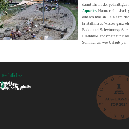
damit Ihr in der jodhaltige
Aquadies
Naturerlebnisbad, 
einfach mal ab. In einem de
kristallklares Wasser ganz 
Bade- und Schwimmspaß, ein
Erlebnis-Landschaft für Kle
Sommer an wie Urlaub pur.
Rechtliches
Kontakt

Impressum

Datenschutz

Haftung für Inhalte

Presse

Unsere Partner
