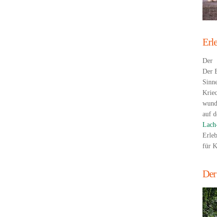
Erl
Der
Der B
Sinne
Kriec
wund
auf d
Lach
Erleb
für K
Der 